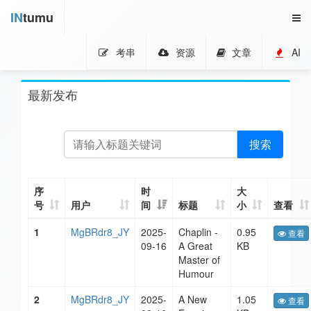
IN
tumu
考串
资源
文章
AI
最新发布
搜索
序
时
大
号
用户
间
标题
小
查看
1
MgBRdr8_JY
2025-
Chaplin -
0.95
查看
09-16
A Great
KB
Master of
Humour
2
MgBRdr8_JY
2025-
A New
1.05
查看