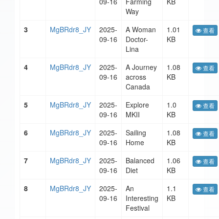
09-16
Farming
KB
Way
3
MgBRdr8_JY
2025-
A Woman
1.01
查看
09-16
Doctor-
KB
Lina
4
MgBRdr8_JY
2025-
A Journey
1.08
查看
09-16
across
KB
Canada
5
MgBRdr8_JY
2025-
Explore
1.0
查看
09-16
MKII
KB
6
MgBRdr8_JY
2025-
Sailing
1.08
查看
09-16
Home
KB
7
MgBRdr8_JY
2025-
Balanced
1.06
查看
09-16
Diet
KB
8
MgBRdr8_JY
2025-
An
1.1
查看
09-16
Interesting
KB
Festival