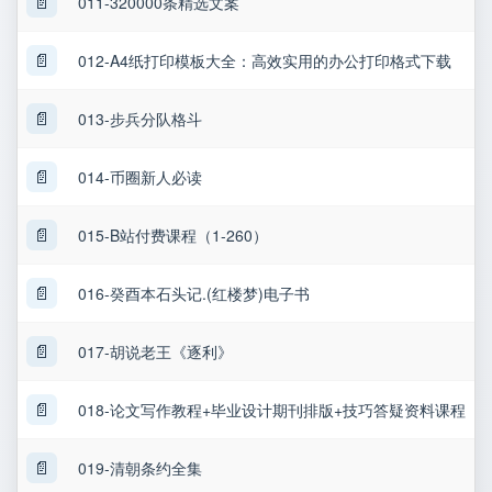
📄
011-320000条精选文案
📄
012-A4纸打印模板大全：高效实用的办公打印格式下载
📄
013-步兵分队格斗
📄
014-币圈新人必读
📄
015-B站付费课程（1-260）
📄
016-癸酉本石头记.(红楼梦)电子书
📄
017-胡说老王《逐利》
📄
018-论文写作教程+毕业设计期刊排版+技巧答疑资料课程
📄
019-清朝条约全集