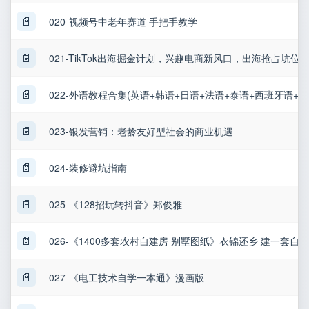
📄
020-视频号中老年赛道 手把手教学
📄
021-TikTok出海掘金计划，兴趣电商新风口，出海抢占坑位，
📄
022-外语教程合集(英语+韩语+日语+法语+泰语+西班牙语+俄
📄
023-银发营销：老龄友好型社会的商业机遇
📄
024-装修避坑指南
📄
025-《128招玩转抖音》郑俊雅
📄
026-《1400多套农村自建房 别墅图纸》衣锦还乡 建一套自
📄
027-《电工技术自学一本通》漫画版