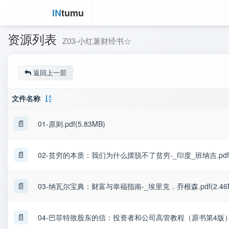
IN
tumu
资源列表
Z03-小红薯财经书☆
返回上一层
文件名称
📄
01-原则.pdf(5.83MB)
📄
02-贫穷的本质：我们为什么摆脱不了贫穷-_印度_班纳吉.pdf(4
📄
03-纳瓦尔宝典：财富与幸福指南-_埃里克．乔根森.pdf(2.46
📄
04-巴菲特致股东的信：投资者和公司高管教程（原书第4版）.pdf