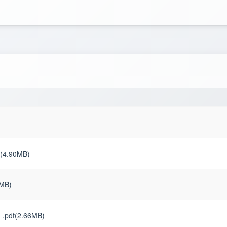
.90MB)
MB)
(2.66MB)