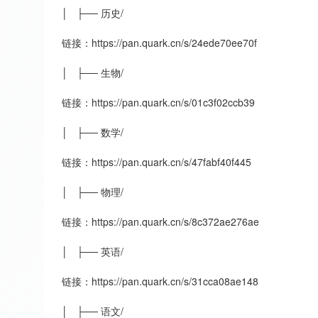
│ ├── 历史/
链接：https://pan.quark.cn/s/24ede70ee70f
│ ├── 生物/
链接：https://pan.quark.cn/s/01c3f02ccb39
│ ├── 数学/
链接：https://pan.quark.cn/s/47fabf40f445
│ ├── 物理/
链接：https://pan.quark.cn/s/8c372ae276ae
│ ├── 英语/
链接：https://pan.quark.cn/s/31cca08ae148
│ ├── 语文/