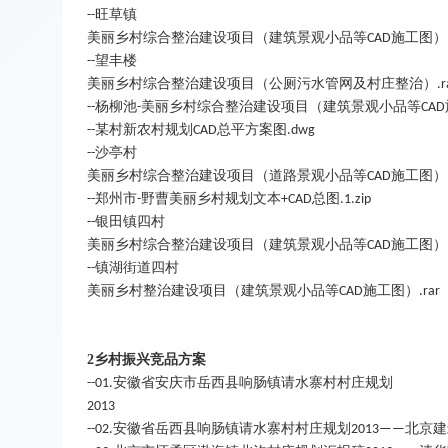
旺草镇
--
美丽乡村综合整治建设项目（建筑景观小品等
施工图）
CAD
望丰楼
--
美丽乡村综合整治建设项目（公厕污水管网及村庄整治）
.r
杨柳池
美丽乡村综合整治建设项目（建筑景观小品等
--
-
CAD
某村新农村规划
总平方案图
--
CAD
.dwg
沙亭村
--
美丽乡村综合整治建设项目（道路景观小品等
施工图）
CAD
郑州市
野曹美丽乡村规划文本
总图
--
-
+CAD
.1.zip
银田镇四村
--
美丽乡村综合整治建设项目（建筑景观小品等
施工图）
CAD
镇湖街道四村
--
美丽乡村整治建设项目（建筑景观小品等
施工图）
CAD
.rar
2
乡村振兴竞品方案
安徽省安庆市岳西县响肠镇请水寨村村庄规划
--01.
2013
安徽省岳西县响肠镇请水寨村村庄规划
北京建
--02.
2013——