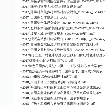
特色乡村与田园综合体研讨会宣讲
--2017_
_20220429_091443
珠里村富美乡村精品村建设规划
--2017_
.pdf
珠里村富美乡村精品村建设规划
--2017_
_20220429_09144382
田园综合体规划设计
--2017_
.pptx
田园综合体规划设计
--2017_
_20220429_091443829.pptx
登封市大冶镇
美丽乡村
规划
--2017_
“
”
_20220429_091443834.
绩溪县域乡村建设规划（
年）
--2017_
2017—2030
.pdf
绩溪县域乡村建设规划（
年）
--2017_
2017—2030
_20220429
贵溪市金屯镇渡坊村乡村营建综合辅导规划
--2017_
.pdf
贵阳龙井村整体提升改造规划
--2017_
_20220429_091443839.
年丁主任：特色小镇建设的规划计途径
特色小镇建
--2017
_
成都仙女山
天府田园
项目
--2017
“
”
.pdf
特色田园乡村规划
页
江苏省院
东南大学
--2017
106
——
+
.pdf
铁汉生态
特色乡村与田园综合体开发模式
页
--2017
—
100
.pdf
田园综合体规划设计
页
--2018.1.9
168
.pdf
中国上马
上北桃源水乡田园综合体
--2018_
-
.pdf
丹阳镇山河行政村上山口中心村建设规划成果
--2018_
.pdf
云阳县盘龙休闲旅游发展规划及节点详细规划
--2018_
.pdf
仪征市月塘镇四庄村特色田园乡村规划
--2018_
.pdf
卢氏县双槐树乡旅游节点修建性详细规划
--2018_
.pdf