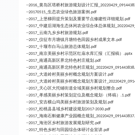
黄岛区塔桥村旅游规划设计汇报
--2016_
_20220429_09144383
生态农业绿色旅游案例
--20170515_
.pdf
上堡梯田提升策划及重要节点修建性详细规划
--2017_
.pdf
中建后湖海生态休闲农业综合体总体规划
--2017_
_20220429
云南九乡乡村旅游规划
--2017_
.pdf
仪征市月塘镇月塘特色田园乡村成果文本
--2017_
.pdf
十堰市白马山旅游总体规划
--2017_
.pdf
南京美丽乡村示范区红庙水库汇报（汇报稿）
--2017_
.pptx
南通高新区界北特色村庄规划
--2017_
.pdf
南通高新区界北特色村庄规划
--2017_
_20220429_091443838.
大道岭村美丽乡村概念规划方案设计
--2017_
.pdf
大道岭村美丽乡村概念规划方案设计
--2017_
_20220429_091
天心区大托铺街道全域美丽乡村规划整合
--2017_
.pdf
孝感美丽乡村策划定位及概念规划
（终稿）
--2017_
-
.1.pdf
安吉横山坞美丽乡村旅游策划及规划
--2017_
.pdf
松桃县县域乡村建设规划
--2017_
2017-2030.pdf
海南石斛健康产业园概念规划
--2017_
_20220429_091443837.
海沧区乡村旅游发展规划研究
--2017_
.pdf
特色乡村与田园综合体研讨会宣讲
--2017_
.pdf