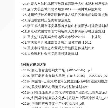
内蒙古自治区赤峰市敖汉旗四家子乡热水汤村村庄规
--23.
遂宁大英县城市总体规划
四川城乡规划院
--24.
2012——
扬州经济技术开发区扬子津古镇片区概念规划及重点
--26.
瑶山瑶族村庄茹类村整治规划
--27.
浙江省杭州市淳安县界首乡鳌山村美丽乡村建设规划
--28.
浙江省杭州市富阳市洞桥镇大溪村美丽乡村建设规划
--29.
重庆垫江县迎宾大道地区城市设计
中规院
--30.
2010——
重庆荣昌县城北部黄金坡组团城市设计
--31.
2010
重庆市绿阳生态农业观光示范园总体规划
--32.
2011
大松坡村社会主义新农村建设规划
--33.
3
村振兴规划方案
丽江老君山鲁甸大羊场（
）
--2016_
2016~2046
.pdf
丽江老君山鲁甸大羊场（
）
--2016_
2016~2046
_20220429_09
内蒙古
巴彦淖尔临河区民主四队乡村改造策划概念
--2016_
·-
凤安镇新农村示范片名村整治规划
--2016_
.pdf
剑阁县绿创康养文化乡村旅游产业园概念性规划
--2016_
.pdf
剑阁县绿创康养文化乡村旅游产业园概念性规划
--2016_
_20
华南国防教育文化产业园概念性
--2016_
.pdf