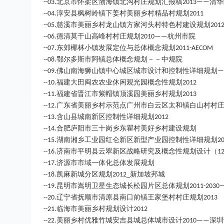
北京市怀柔区渤海镇北沟村庄规划汇报稿
清华
--03.
2013——
淳安县枫树岭镇下姜村美丽乡村精品村规划
--04.
2011
慈溪市美丽乡村龙山镇方家河头村特色村建设规划
--05.
201
德清莫干山高峰村村庄规划
杭州市院
--06.
2010——
东郊椰林小镇发展定位与总体概念规划
--07.
2011-AECOM
鄂尔多斯市阿镇总体概念规划－－中规院
--08.
佛山南海狮山镇中心城区城市设计和控制性详细规划
--09.
—
福建大田闽农农业休闲观光园概念性规划
--10.
2012
福建省晋江市紫帽镇顶溪园美丽乡村规划
--11.
2013
广东省美丽乡村示范点广州市白云区太和镇白山村村
--12.
含山县城南新区控制性详细规划
--13.
2012
合肥庐阳市三十岗乡东瞿村美好乡村建设规划
--14.
湖南湘乡工业园红仑新区新型产业园控制性详细规划
--15.
2
济南市平明县云翠新区战略研究及概念性规划设计（
--16.
1
济源市市域一体化总体发展规划
--17.
凯麻新城分区规划
新加坡邦城
--18.
2012_
昆明市嵩明卫星生态城长松园片区总体规划
--19.
2011-203
辽宁省抚顺市清原县南口前镇王家堡村村庄规划
--20.
2013
临海市美丽乡村规划设计
--21.
2012
美丽乡村优雅竹城安吉县城总体城市设计
深圳
--22.
2010——