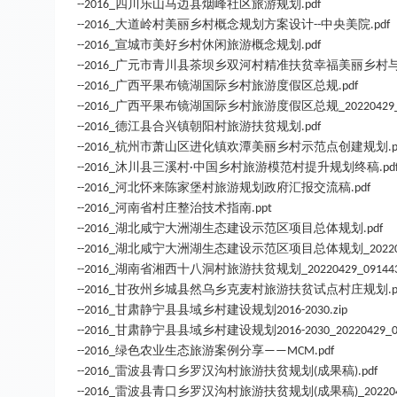
四川乐山马边县烟峰社区旅游规划
--2016_
.pdf
大道岭村美丽乡村概念规划方案设计
中央美院
--2016_
--
.pdf
宣城市美好乡村休闲旅游概念规划
--2016_
.pdf
广元市青川县茶坝乡双河村精准扶贫幸福美丽乡村
--2016_
广西平果布镜湖国际乡村旅游度假区总规
--2016_
.pdf
广西平果布镜湖国际乡村旅游度假区总规
--2016_
_20220429
德江县合兴镇朝阳村旅游扶贫规划
--2016_
.pdf
杭州市萧山区进化镇欢潭美丽乡村示范点创建规划
--2016_
.
沐川县三溪村
中国乡村旅游模范村提升规划终稿
--2016_
·
.pd
河北怀来陈家堡村旅游规划政府汇报交流稿
--2016_
.pdf
河南省村庄整治技术指南
--2016_
.ppt
湖北咸宁大洲湖生态建设示范区项目总体规划
--2016_
.pdf
湖北咸宁大洲湖生态建设示范区项目总体规划
--2016_
_2022
湖南省湘西十八洞村旅游扶贫规划
--2016_
_20220429_091443
甘孜州乡城县然乌乡克麦村旅游扶贫试点村庄规划
--2016_
.
甘肃静宁县县域乡村建设规划
--2016_
2016-2030.zip
甘肃静宁县县域乡村建设规划
--2016_
2016-2030_20220429_0
绿色农业生态旅游案例分享
--2016_
——MCM.pdf
雷波县青口乡罗汉沟村旅游扶贫规划
成果稿
--2016_
(
).pdf
雷波县青口乡罗汉沟村旅游扶贫规划
成果稿
--2016_
(
)_20220