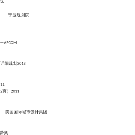
院
宁波规划院
2——
—AECOM
庄详细规划
2013
011
页）
22
2011
美国国际城市设计集团
0——
蕾奥